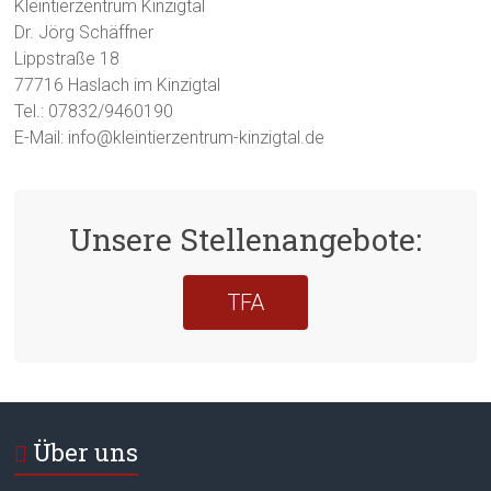
Kleintierzentrum Kinzigtal
Dr. Jörg Schäffner
Lippstraße 18
77716 Haslach im Kinzigtal
Tel.: 07832/9460190
E-Mail: info@kleintierzentrum-kinzigtal.de
Unsere Stellenangebote:
TFA
Über uns