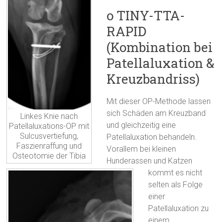
o TINY-TTA-
RAPID
(Kombination bei
Patellaluxation &
Kreuzbandriss)
Mit dieser OP-Methode lassen
sich Schäden am Kreuzband
Linkes Knie nach
und gleichzeitig eine
Patellaluxations-OP mit
Sulcusvertiefung,
Patellaluxation behandeln.
Faszienraffung und
Vorallem bei kleinen
Osteotomie der Tibia
Hunderassen und Katzen
kommt es nicht
selten als Folge
einer
Patellaluxation zu
einem