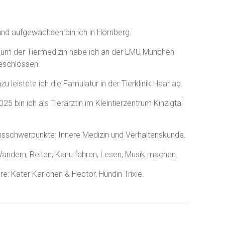
nd aufgewachsen bin ich in Hornberg.
ium der Tiermedizin habe ich an der LMU München
eschlossen.
azu leistete ich die Famulatur in der Tierklinik Haar ab.
025 bin ich als Tierärztin im Kleintierzentrum Kinzigtal
.
nsschwerpunkte: Innere Medizin und Verhaltenskunde.
andern, Reiten, Kanu fahren, Lesen, Musik machen.
re: Kater Karlchen & Hector, Hündin Trixie.