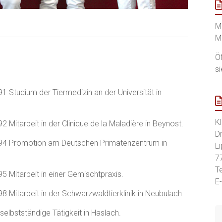
M
M
Ö
s
1 Studium der Tiermedizin an der Universität in
Kl
2 Mitarbeit in der Clinique de la Maladière in Beynost.
D
94 Promotion am Deutschen Primatenzentrum in
L
.
7
T
5 Mitarbeit in einer Gemischtpraxis.
E-
8 Mitarbeit in der Schwarzwaldtierklinik in Neubulach.
selbstständige Tätigkeit in Haslach.