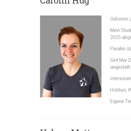
Carolin Hug
Geboren u
Mein Stud
2025 abg
Parallel d
Seit Mai 2
angestellt
Interesse
Hobbys: W
Eigene Tie