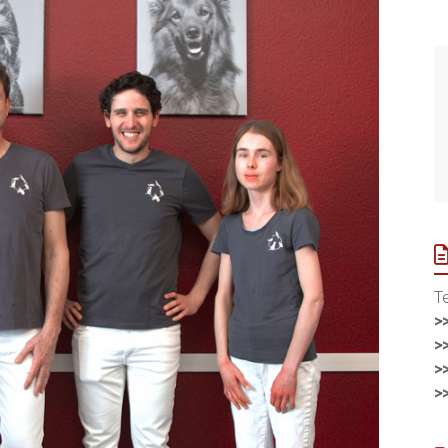
T
>
>
>
>