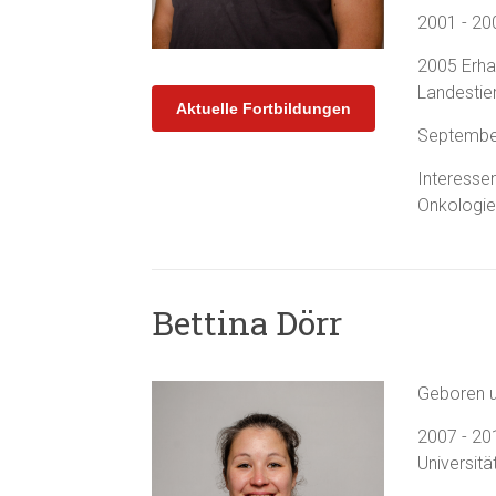
2001 - 200
2005 Erhal
Landesti
Aktuelle Fortbildungen
September
Interesse
Onkologie
Bettina Dörr
Geboren u
2007 - 20
Universitä